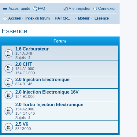
Accès rapide
FAQ
M’enregistrer
Connexion
Accueil
Index du forum
FIAT CROMA 1985-1996
Moteur
Essence
Essence
Forum
1.6 Carburateur
154 A.048
Sujets :
2
2.0 CHT
154 A1.000
154 C2.000
2.0 Injection Electronique
834 B.146
2.0 Injection Electronique 16V
154 E1.000
2.0 Turbo Injection Electronique
154 A2.000
154 C4.046
Sujets :
2
2.5 V6
834G000