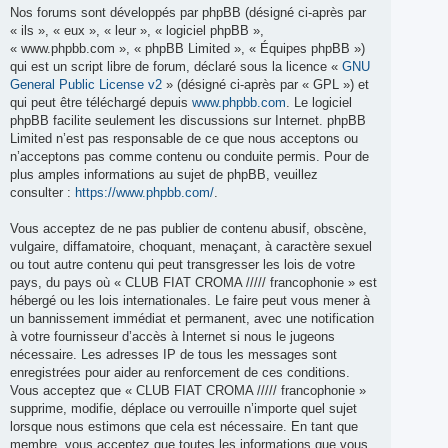
Nos forums sont développés par phpBB (désigné ci-après par
« ils », « eux », « leur », « logiciel phpBB »,
« www.phpbb.com », « phpBB Limited », « Équipes phpBB »)
qui est un script libre de forum, déclaré sous la licence «
GNU
General Public License v2
» (désigné ci-après par « GPL ») et
qui peut être téléchargé depuis
www.phpbb.com
. Le logiciel
phpBB facilite seulement les discussions sur Internet. phpBB
Limited n’est pas responsable de ce que nous acceptons ou
n’acceptons pas comme contenu ou conduite permis. Pour de
plus amples informations au sujet de phpBB, veuillez
consulter :
https://www.phpbb.com/
.
Vous acceptez de ne pas publier de contenu abusif, obscène,
vulgaire, diffamatoire, choquant, menaçant, à caractère sexuel
ou tout autre contenu qui peut transgresser les lois de votre
pays, du pays où « CLUB FIAT CROMA ///// francophonie » est
hébergé ou les lois internationales. Le faire peut vous mener à
un bannissement immédiat et permanent, avec une notification
à votre fournisseur d’accès à Internet si nous le jugeons
nécessaire. Les adresses IP de tous les messages sont
enregistrées pour aider au renforcement de ces conditions.
Vous acceptez que « CLUB FIAT CROMA ///// francophonie »
supprime, modifie, déplace ou verrouille n’importe quel sujet
lorsque nous estimons que cela est nécessaire. En tant que
membre, vous acceptez que toutes les informations que vous