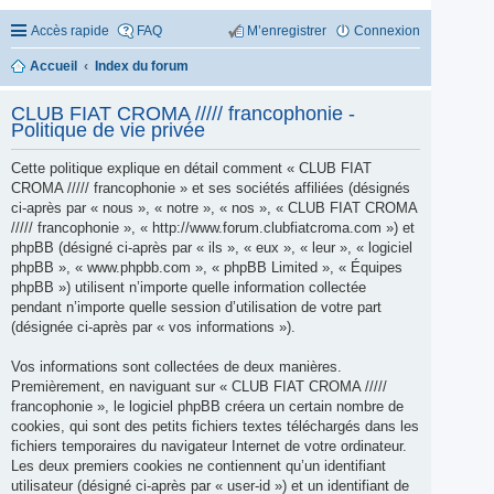
Accès rapide
FAQ
M’enregistrer
Connexion
Accueil
Index du forum
CLUB FIAT CROMA ///// francophonie -
Politique de vie privée
Cette politique explique en détail comment « CLUB FIAT
CROMA ///// francophonie » et ses sociétés affiliées (désignés
ci-après par « nous », « notre », « nos », « CLUB FIAT CROMA
///// francophonie », « http://www.forum.clubfiatcroma.com ») et
phpBB (désigné ci-après par « ils », « eux », « leur », « logiciel
phpBB », « www.phpbb.com », « phpBB Limited », « Équipes
phpBB ») utilisent n’importe quelle information collectée
pendant n’importe quelle session d’utilisation de votre part
(désignée ci-après par « vos informations »).
Vos informations sont collectées de deux manières.
Premièrement, en naviguant sur « CLUB FIAT CROMA /////
francophonie », le logiciel phpBB créera un certain nombre de
cookies, qui sont des petits fichiers textes téléchargés dans les
fichiers temporaires du navigateur Internet de votre ordinateur.
Les deux premiers cookies ne contiennent qu’un identifiant
utilisateur (désigné ci-après par « user-id ») et un identifiant de