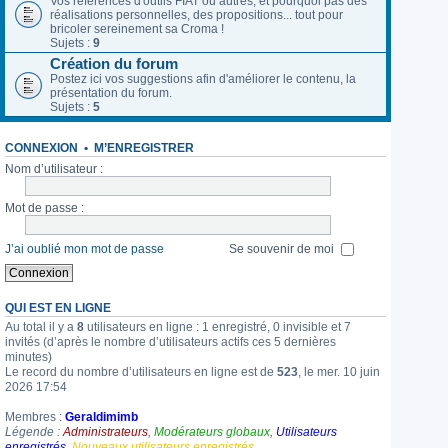
Vos références d'outils FIAT ou autres, et pourquoi pas des
réalisations personnelles, des propositions... tout pour
bricoler sereinement sa Croma !
Sujets :
9
Création du forum
Postez ici vos suggestions afin d'améliorer le contenu, la
présentation du forum.
Sujets :
5
CONNEXION
•
M’ENREGISTRER
Nom d’utilisateur :
Mot de passe :
J’ai oublié mon mot de passe
Se souvenir de moi
QUI EST EN LIGNE
Au total il y a
8
utilisateurs en ligne : 1 enregistré, 0 invisible et 7
invités (d’après le nombre d’utilisateurs actifs ces 5 dernières
minutes)
Le record du nombre d’utilisateurs en ligne est de
523
, le mer. 10 juin
2026 17:54
Membres :
Geraldimimb
Légende :
Administrateurs
,
Modérateurs globaux
,
Utilisateurs
enregistrés
,
Nouveaux utilisateurs enregistrés