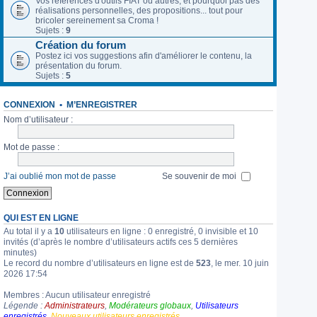
Vos références d'outils FIAT ou autres, et pourquoi pas des
réalisations personnelles, des propositions... tout pour
bricoler sereinement sa Croma !
Sujets :
9
Création du forum
Postez ici vos suggestions afin d'améliorer le contenu, la
présentation du forum.
Sujets :
5
CONNEXION
•
M’ENREGISTRER
Nom d’utilisateur :
Mot de passe :
J’ai oublié mon mot de passe
Se souvenir de moi
QUI EST EN LIGNE
Au total il y a
10
utilisateurs en ligne : 0 enregistré, 0 invisible et 10
invités (d’après le nombre d’utilisateurs actifs ces 5 dernières
minutes)
Le record du nombre d’utilisateurs en ligne est de
523
, le mer. 10 juin
2026 17:54
Membres : Aucun utilisateur enregistré
Légende :
Administrateurs
,
Modérateurs globaux
,
Utilisateurs
enregistrés
,
Nouveaux utilisateurs enregistrés